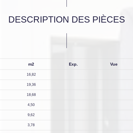
DESCRIPTION DES PIÈCES
m2
Exp.
Vue
16,82
19,36
18,68
4,50
9,62
3,78