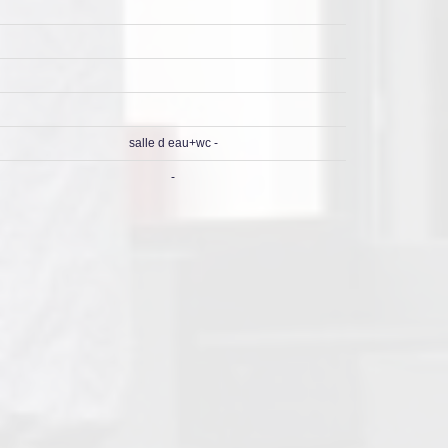
salle d eau+wc -
-