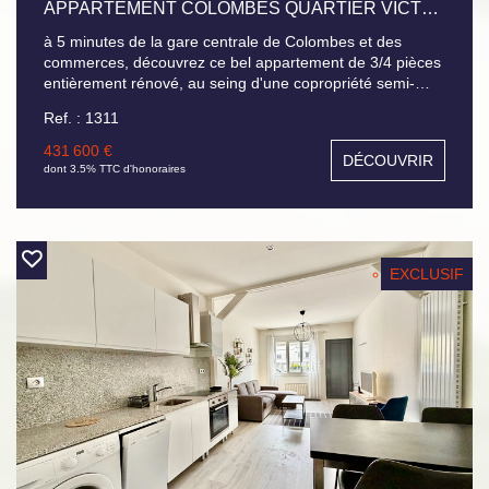
APPARTEMENT COLOMBES QUARTIER VICTOR HUGO 4 PIÈCE(S) 70.11 M²
à 5 minutes de la gare centrale de Colombes et des
commerces, découvrez ce bel appartement de 3/4 pièces
entièrement rénové, au seing d'une copropriété semi-
récente dans un environnement verdoyant, situé au 2ème
Ref. : 1311
étage avec ascenseur, il se compose d'une entrée, d'un
séjour double baigné de lumière, une cuisine semi-
431 600 €
DÉCOUVRIR
ouverte équipée, deux chambres, une salle d'eau, WC
dont 3.5% TTC d'honoraires
séparés, cave, parkings extérieurs pour l'ensemble des
résidents. Possibilité d'acquérir un box fermé en
supplément du prix de vente pour 23 000 €
EXCLUSIF