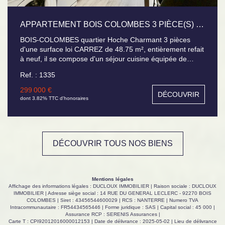
APPARTEMENT BOIS COLOMBES 3 PIÈCE(S) 48.75 M2
BOIS-COLOMBES quartier Hoche Charmant 3 pièces
d'une surface loi CARREZ de 48.75 m², entièrement refait
à neuf, il se compose d'un séjour cuisine équipée de
24.75 m², offrant une pièce de vie conviviale et
Ref. : 1335
lumineuse, deux chambres dont l'une est traversante,
salle d'eau + WC, une cave . Appartement coup de coeur
299 000 €
DÉCOUVRIR
!
dont 3.82% TTC d'honoraires
DÉCOUVRIR TOUS NOS BIENS
Mentions légales
Affichage des informations légales : DUCLOUX IMMOBILIER | Raison sociale : DUCLOUX
IMMOBILIER | Adresse siège social : 14 RUE DU GENERAL LECLERC - 92270 BOIS
COLOMBES | Siret : 43456544600029 | RCS : NANTERRE | Numero TVA
Intracommunautaire : FR54434565446 | Forme juridique : SAS | Capital social : 45 000 |
Assurance RCP : SERENIS Assurances |
Carte T : CPI92012016000012153 | Date de délivrance : 2025-05-02 | Lieu de délivrance