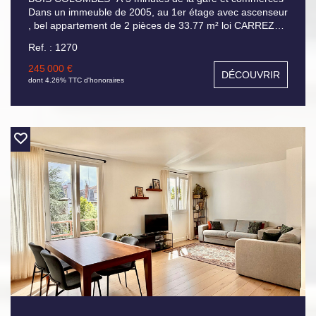
Dans un immeuble de 2005, au 1er étage avec ascenseur
, bel appartement de 2 pièces de 33.77 m² loi CARREZ
composé : d'un séjour cuisine ouverte ouvrant sur balcon,
Ref. : 1270
une chambre, salle de bains avec WC, au sous sol un
emplacement de parking. Appartement vendu loué :
245 000 €
DÉCOUVRIR
843.83 € charges comprises
dont 4.26% TTC d'honoraires