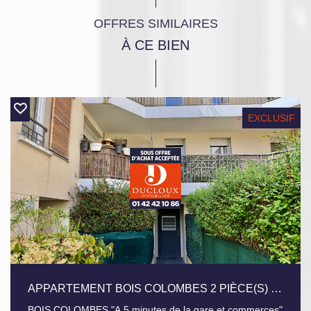
OFFRES SIMILAIRES
À CE BIEN
EXCLUSIF
APPARTEMENT BOIS COLOMBES 2 PIÈCE(S) 33.74 M2
BOIS COLOMBES "A 5 minutes de la gare et commerces"