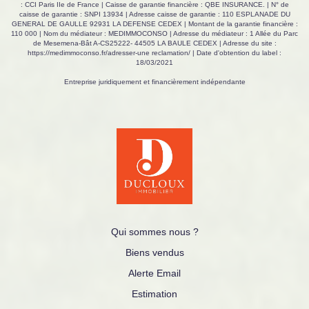
: CCI Paris IIe de France | Caisse de garantie financière : QBE INSURANCE. | N° de
caisse de garantie : SNPI 13934 | Adresse caisse de garantie : 110 ESPLANADE DU
GENERAL DE GAULLE 92931 LA DEFENSE CEDEX | Montant de la garantie financière :
110 000 | Nom du médiateur : MEDIMMOCONSO | Adresse du médiateur : 1 Allée du Parc
de Mesemena-Bât A-CS25222- 44505 LA BAULE CEDEX | Adresse du site :
https://medimmoconso.fr/adresser-une reclamation/
| Date d'obtention du label :
18/03/2021
Entreprise juridiquement et financièrement indépendante
Qui sommes nous ?
Biens vendus
Alerte Email
Estimation