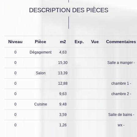
DESCRIPTION DES PIÈCES
Niveau
Pièce
m2
Exp.
Vue
Commentaire
0
Dégagement
4,63
0
15,30
Salle a manger -
0
Salon
13,39
0
12,88
chambre 1 -
0
9,63
chambre 2 -
0
Cuisine
9,48
0
3,59
Salle de bains -
0
1,26
wx -