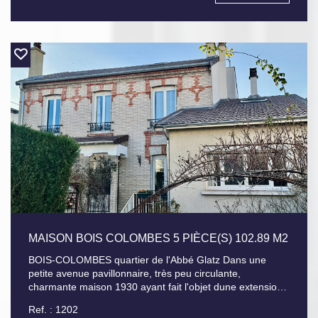
dressing, deux chambres, salle de bains, WC. Au dessus
des combles aménageables avec fenêtres. Un sous -sol
total avec garage, chaufferie et une petite pièce. Une
maison pleine de potentiel dans un cadre privilégié, à
proximité de toutes commodités.
MAISON BOIS COLOMBES 5 PIÈCE(S) 102.89 M2
BOIS-COLOMBES quartier de l'Abbé Glatz Dans une
petite avenue pavillonnaire, très peu circulante,
charmante maison 1930 ayant fait l'objet dune extension,
elle est élevée sur un sous-sol total avec garage, d'un
Ref. : 1202
rez-de-chaussée comprenant: entrée, une salle d'eau,