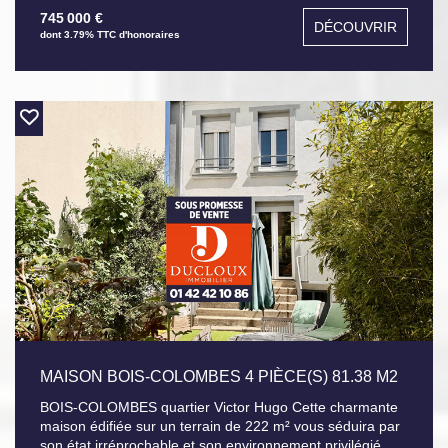
WC séparés, cuisine équipée, salle à manger, séjour
745 000 €
DÉCOUVRIR
double avec cheminée, à l'étage: palier, WC, 3 chambres.
dont 3.79% TTC d'honoraires
Beau jardin sans vis vis, accès voitures.
MAISON BOIS-COLOMBES 4 PIÈCE(S) 81.38 M2
BOIS-COLOMBES quartier Victor Hugo Cette charmante
maison édifiée sur un terrain de 222 m² vous séduira par
son état irréprochable et son environnement privilégié.