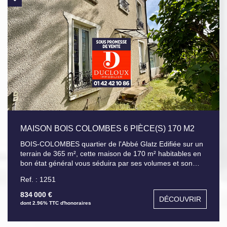
commodités.
MAISON BOIS COLOMBES 6 PIÈCE(S) 170 M2
BOIS-COLOMBES quartier de l'Abbé Glatz Edifiée sur un
terrain de 365 m², cette maison de 170 m² habitables en
bon état général vous séduira par ses volumes et son
environnement calme, elle offre au rez-de-chaussée, une
Ref. : 1251
entrée, une grande pièce de vie de 62 m² comprenant:
cuisine équipée ouverte, séjour, salon, une salle de bains,
834 000 €
DÉCOUVRIR
un dressing, une chambre, WC. Au premier étage, palier,
dont 2.96% TTC d'honoraires
2 chambres, dressing (pouvant être transformé en salle
d'eau); Au second étage, palier, salle d'eau + WC, 2