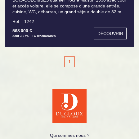
et accès voiture, elle se compose d'une grande entrée,
cuisine, WC, débarras, un grand séjour double de 32 m²,
à l'étage deux chambres, salle de bains, WC. Possibilité
Ref. : 1242
d'aménager une troisième chambre, une belle surface à
repenser selon vos goûts.
568 000 €
DÉCOUVRIR
dont 3.27% TTC d'honoraires
1
Qui sommes nous ?