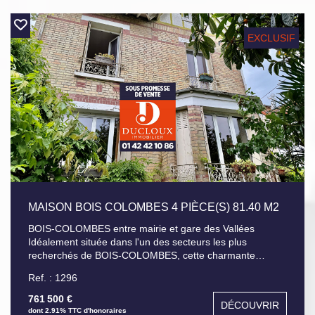
chambres. A l'extérieur, un agréable jardin à l'abri des
regards ainsi qu'un accès pour deux véhicules.
EXCLUSIF
MAISON BOIS COLOMBES 4 PIÈCE(S) 81.40 M2
BOIS-COLOMBES entre mairie et gare des Vallées
Idéalement située dans l'un des secteurs les plus
recherchés de BOIS-COLOMBES, cette charmante
maison des années 30 bénéficie d'un environnement
Ref. : 1296
particulièrement calme. Edifiée sur un terrain de 183 m²,
elle se compose d'une entrée, d'une cuisine équipée et
761 500 €
DÉCOUVRIR
d'un beau séjour double lumineux. A l'étage, palier,
dont 2.91% TTC d'honoraires